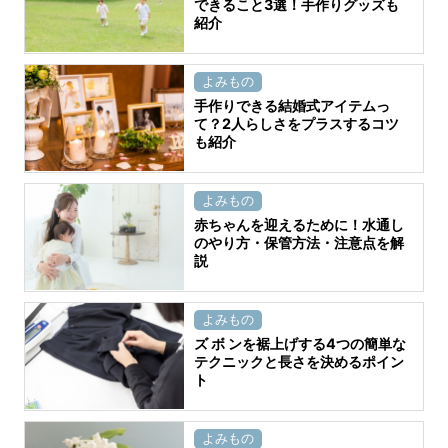
できること3選！手作りグッズも
紹介
よみもの
手作りできる結婚式アイテムっ
て？2人らしさをプラスするコツ
も紹介
よみもの
赤ちゃんを迎えるために！水通し
のやり方・保管方法・注意点を解
説
よみもの
ズ ボ ンを裾上げする4つの簡単な
テクニックと長さを決めるポイン
ト
よみもの