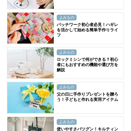
よみもの
パッチワーク初心者必見！ハギレ
を活かして始める簡単手作りライ
フ
よみもの
ロックミシンで何ができる？初心
者にもおすすめの機能や選び方を
解説
よみもの
父の日に手作りプレゼントを贈ろ
う！子どもと作れる実用アイテム
よみもの
使いやすさバツグン！キルティン