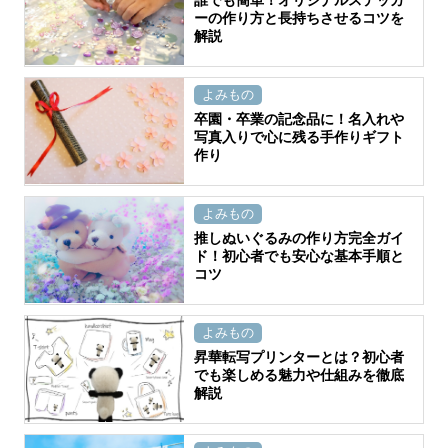
ーの作り方と長持ちさせるコツを
解説
よみもの
卒園・卒業の記念品に！名入れや
写真入りで心に残る手作りギフト
作り
よみもの
推しぬいぐるみの作り方完全ガイ
ド！初心者でも安心な基本手順と
コツ
よみもの
昇華転写プリンターとは？初心者
でも楽しめる魅力や仕組みを徹底
解説