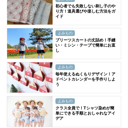
初心者でも失敗しない刺し子のや
り方！道具選びや楽しむ方法をガ
イド
よみもの
プリーツスカートの丈詰め！手縫
い・ミシン・テープで簡単にお直
し
よみもの
毎年使えるぬくもりデザイン！ア
ドベントカレンダーを手作りしよ
う
よみもの
クラス全員で！Tシャツ染めが簡
単にできる手順とおしゃれなアイ
デア