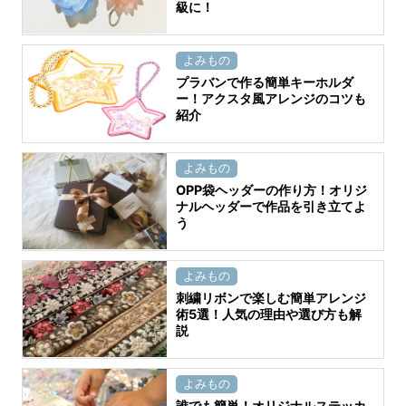
級に！
よみもの
プラバンで作る簡単キーホルダ
ー！アクスタ風アレンジのコツも
紹介
よみもの
OPP袋ヘッダーの作り方！オリジ
ナルヘッダーで作品を引き立てよ
う
よみもの
刺繍リボンで楽しむ簡単アレンジ
術5選！人気の理由や選び方も解
説
よみもの
誰でも簡単！オリジナルステッカ