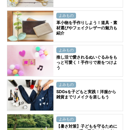
よみもの
革小物を手作りしよう！道具・素
材選びやフェイクレザーの魅力も
紹介
よみもの
推し活で愛されるぬいぐるみをも
っと可愛く！手作りで差をつけよ
う
よみもの
SDGsを子どもと実践！洋服から
雑貨までリメイクを楽しもう
よみもの
【暑さ対策】子どもを守るために