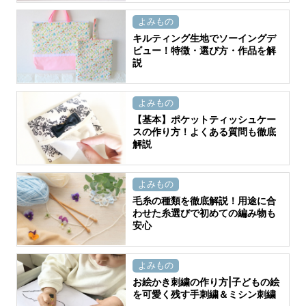
よみもの
キルティング生地でソーイングデ
ビュー！特徴・選び方・作品を解
説
よみもの
【基本】ポケットティッシュケー
スの作り方！よくある質問も徹底
解説
よみもの
毛糸の種類を徹底解説！用途に合
わせた糸選びで初めての編み物も
安心
よみもの
お絵かき刺繍の作り方|子どもの絵
を可愛く残す手刺繍＆ミシン刺繍