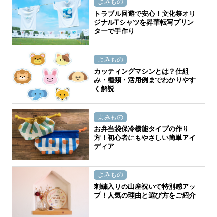
よみもの
トラブル回避で安心！文化祭オリ
ジナルTシャツを昇華転写プリン
ターで手作り
よみもの
カッティングマシンとは？仕組
み・種類・活用例までわかりやす
く解説
よみもの
お弁当袋保冷機能タイプの作り
方！初心者にもやさしい簡単アイ
ディア
よみもの
刺繍入りの出産祝いで特別感アッ
プ！人気の理由と選び方をご紹介