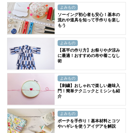
よみもの
ソーイング初心者も安心！基本の
流れや道具を知って手作りを楽し
もう
よみもの
【甚平の作り方】お祭りや夕涼み
に最適！おすすめの布や着こなし
術
よみもの
【刺繍】おしゃれで楽しい趣味入
門！簡単テクニックとミシンも紹
介
よみもの
ポーチを手作り！基本材料とコツ
やハギレを使うアイデアを解説