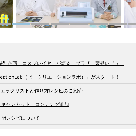
1
2
3
4
5
6
7
6特別企画 コスプレイヤーが語る！ブラザー製品レビュー
reationLab（ビークリエーションラボ）」がスタート！
チェックリストと作り方レシピのご紹介
スキャンカット」コンテンツ追加
可能レシピについて