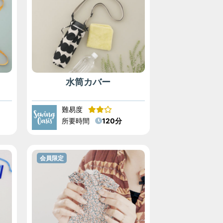
水筒カバー
難易度
所要時間
120分
会員限定