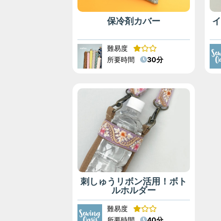
保冷剤カバー
難易度
所要時間
30分
刺しゅうリボン活用！ボト
ルホルダー
難易度
所要時間
40分