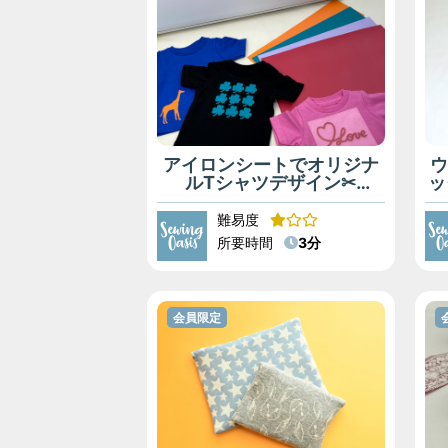
アイロンシートでオリジナ
ルTシャツデザイン✂
ッ
（Artspira）
難易度
所要時間
3分
会員限定