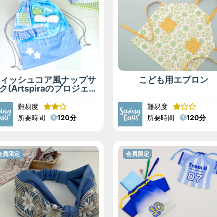
ウィッシュコア風ナップサ
こども用エプロン
ク(Artspiraのプロジェク
トとは)
難易度
難易度
所要時間
120分
所要時間
120分
会員限定
会員限定