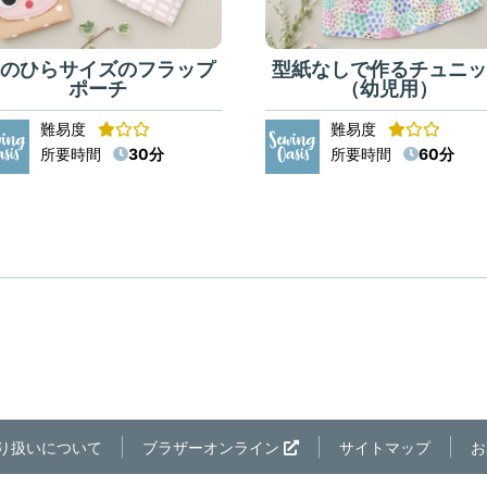
手のひらサイズのフラップ
型紙なしで作るチュニッ
ポーチ
（幼児用）
難易度
難易度
所要時間
30分
所要時間
60分
り扱いについて
ブラザーオンライン
サイトマップ
お