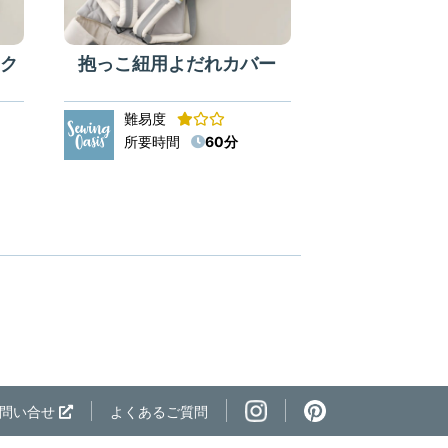
ク
抱っこ紐用よだれカバー
難易度
所要時間
60分
ページの先頭へ
問い合せ
よくあるご質問