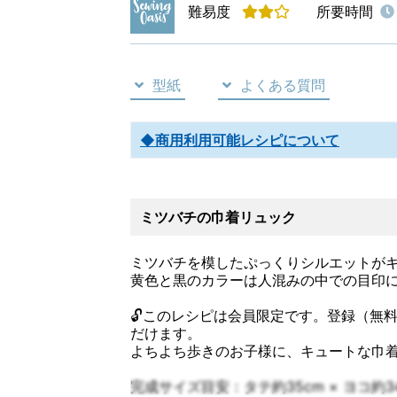
難易度
所要時間
型紙
よくある質問
◆商用利用可能レシピについて
ミツバチの巾着リュック
ミツバチを模したぷっくりシルエットが
黄色と黒のカラーは人混みの中での目印
🔓このレシピは会員限定です。登録（無
だけます。
よちよち歩きのお子様に、キュートな巾
完成サイズ目安：タテ約35cm × ヨコ約3