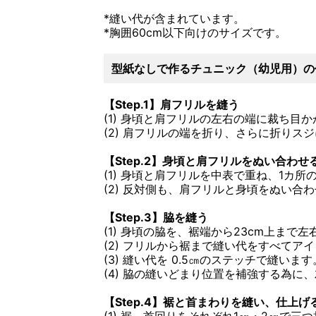
*縫い代が含まれています。
*胸囲60cm以下向けのサイズです。
型紙なしで作るチュニック（幼児用）の
【Step.1】肩フリルを縫う
(1) 身頃と肩フリルの左右の端に裁ち目
(2) 肩フリルの端を折り、さらに折り
【Step.2】身頃と肩フリルをぬい合わせ
(1) 身頃と肩フリルを中表で重ね、1カ
(2) 反対側も、肩フリルと身頃をぬい合
【Step.3】脇を縫う
(1) 身頃の脇を、裾端から23cm上まで
(2) フリルから裾まで縫い代をすべてア
(3) 縫い代を 0.5㎝のステッチで縫います
(4) 脇の縫いどまり位置を補強する為に
【Step.4】裾と首まわりを縫い、仕上げ