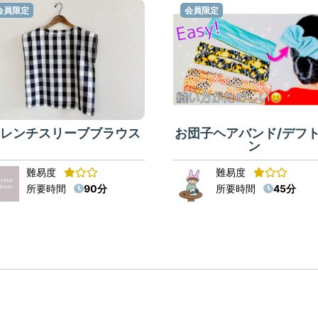
会員限定
会員限定
フレンチスリーブブラウス
お団子ヘアバンド/デフ
ン
難易度
難易度
所要時間
90分
所要時間
45分