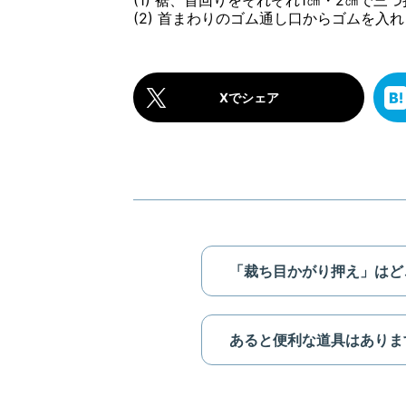
(1) 裾、首回りをそれぞれ1㎝・2㎝で
(2) 首まわりのゴム通し口からゴムを入
Xでシェア
「裁ち目かがり押え」はどこで
あると便利な道具はありますか