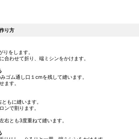
作り方
かがりをします。
スジに合わせて折り、端ミシンをかけます。
る
所のみゴム通し口１cmを残して縫います。
わせます。
左右ともに縫います。
イロンで割ります。
。
、左右とも3度重ねて縫います。
る