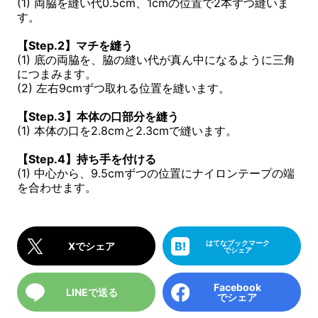
(1) 両脇を縫い代0.5cm、1cmの位置で2本ずつ縫いま
す。
【Step.2】マチを縫う
(1) 底の両脇を、脇の縫い代が真ん中になるように三角
につまみます。
(2) 左右9cmずつ取れる位置を縫います。
【Step.3】本体の口部分を縫う
(1) 本体の口を2.8cmと2.3cmで縫います。
【Step.4】持ち手を付ける
(1) 中心から、9.5cmずつの位置にナイロンテープの端
を合わせます。
はてなブックマーク
Xでシェア
でシェア
Facebook
LINEで送る
でシェア