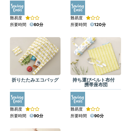
難易度
難易度
所要時間
60分
所要時間
120分
折りたたみエコバッグ
持ち運びベルト布付
携帯座布団
難易度
難易度
所要時間
90分
所要時間
90分