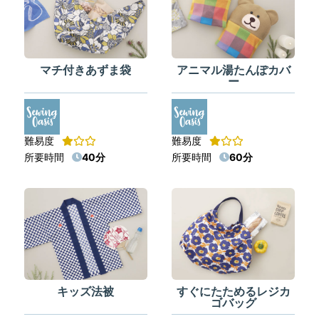
マチ付きあずま袋
アニマル湯たんぽカバ
ー
難易度
難易度
所要時間
40分
所要時間
60分
キッズ法被
すぐにたためるレジカ
ゴバッグ