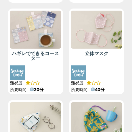
ハギレでできるコース
立体マスク
ター
難易度
難易度
所要時間
20分
所要時間
40分