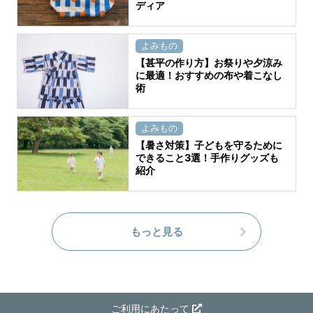
ディア
よみもの
【甚平の作り方】お祭りや夕涼み
に最適！おすすめの布や着こなし
術
よみもの
【暑さ対策】子どもを守るために
できること3選！手作りグッズも
紹介
もっと見る
ご利用にあたって