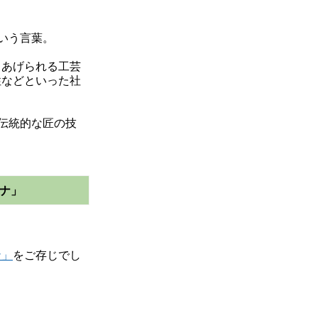
いう言葉。
りあげられる工芸
性などといった社
伝統的な匠の技
ハナ」
ナ」
をご存じでし