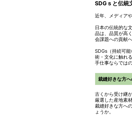
SDGｓと伝統
近年、メディアや
日本の伝統的な
品は、品質が高
会課題への貢献
SDGs（持続可
術・文化に触れ
手仕事ならでは
裁縫好きな方へ
古くから受け継
厳選した産地素
裁縫好きな方へ
ょうか。