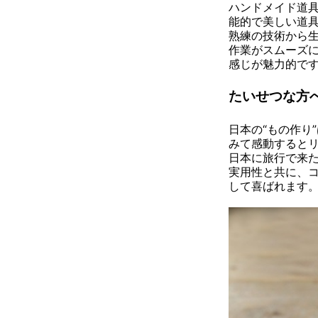
ハンドメイド道
能的で美しい道
熟練の技術から
作業がスムーズ
感じが魅力的で
たいせつな方
日本の“もの作り
みて感動すると
日本に旅行で来
実用性と共に、
して喜ばれます