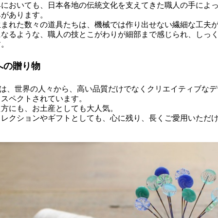
具においても、日本各地の伝統文化を支えてきた職人の手によ
具があります。
生まれた数々の道具たちは、機械では作り出せない繊細な工夫
になるような、職人の技とこがわりが細部まで感じられ、しっ
す。
への贈り物
”は、世界の人々から、高い品質だけでなくクリエイティブな
リスペクトされています。
た方にも、お土産としても大人気。
コレクションやギフトとしても、心に残り、長くご愛用いただ
。