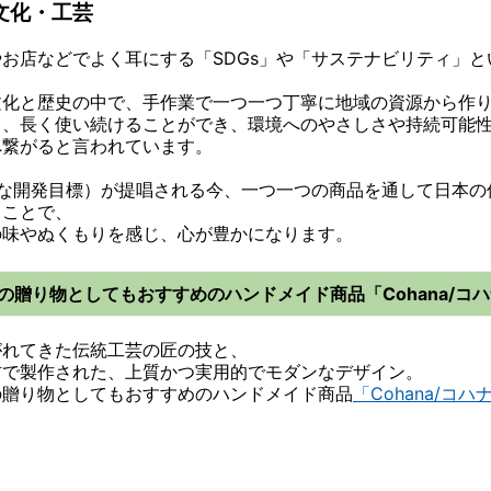
文化・工芸
お店などでよく耳にする「SDGs」や「サステナビリティ」と
文化と歴史の中で、手作業で一つ一つ丁寧に地域の資源から作
く、長く使い続けることができ、環境へのやさしさや持続可能
へ繋がると言われています。
能な開発目標）が提唱される今、一つ一つの商品を通して日本の
ることで、
の味やぬくもりを感じ、心が豊かになります。
の贈り物としてもおすすめのハンドメイド商品「Cohana/コ
がれてきた伝統工芸の匠の技と、
材で製作された、上質かつ実用的でモダンなデザイン。
の贈り物としてもおすすめのハンドメイド商品
「Cohana/コハ