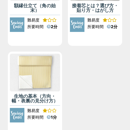
額縁仕立て（角の始
接着芯とは？選び方・
末）
貼り方・はがし方
難易度
難易度
所要時間
2分
所要時間
2分
生地の基本（方向・
幅・表裏の見分け方）
難易度
所要時間
1分