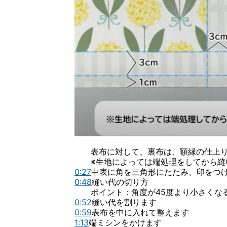
表布に対して、裏布は、額縁の仕上り（動画
※生地によっては端処理をしてから縫
0:27
中表に角を三角形にたたみ、印をつ
0:48
縫い代の切り方
ポイント：角度が45度より小さくな
0:52
縫い代を割ります
0:59
表布を中に入れて整えます
1:13
端ミシンをかけます