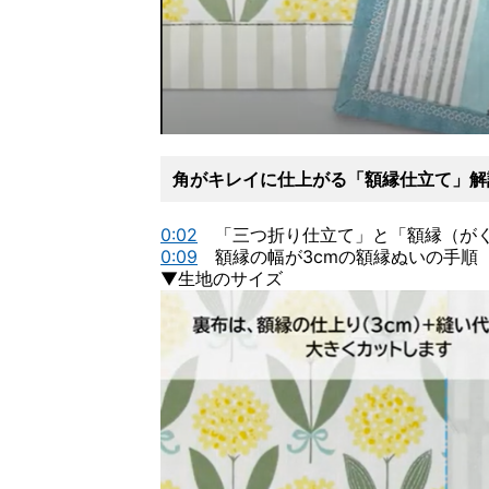
角がキレイに仕上がる「額縁仕立て」解
0:02
「三つ折り仕立て」と「額縁（がく
0:09
額縁の幅が3cmの額縁ぬいの手順
▼生地のサイズ