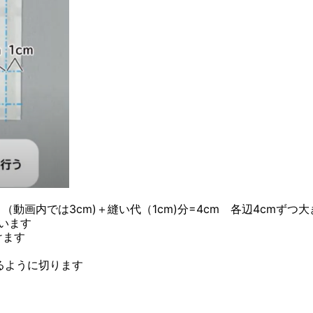
内では3cm)＋縫い代（1cm)分=4cm 各辺4cmずつ
います
けます
るように切ります