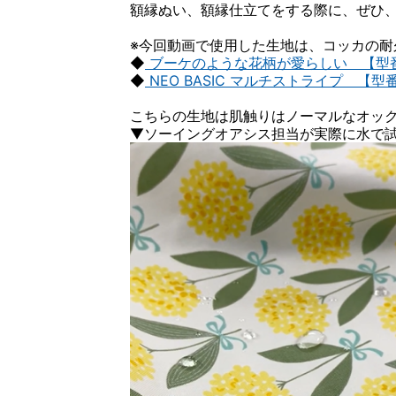
額縁ぬい、額縁仕立てをする際に、ぜひ
※今回動画で使用した生地は、コッカの耐
◆
ブーケのような花柄が愛らしい 【型番】Y
◆
NEO BASIC マルチストライプ 【型番】
こちらの生地は肌触りはノーマルなオッ
▼ソーイングオアシス担当が実際に水で