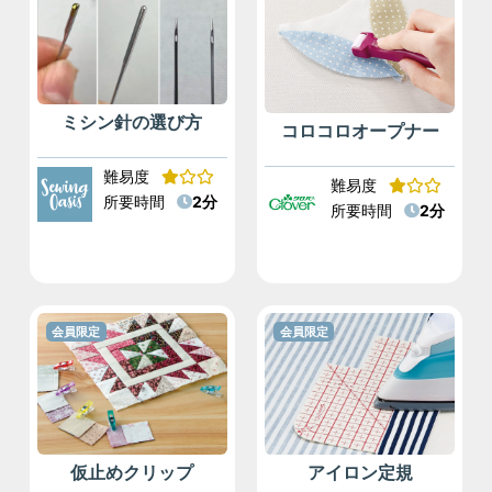
ミシン針の選び方
コロコロオープナー
難易度
難易度
所要時間
2分
所要時間
2分
会員限定
会員限定
仮止めクリップ
アイロン定規