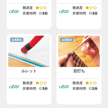
難易度
難易度
所要時間
3分
所要時間
3分
会員限定
会員限定
ルレット
目打ち
難易度
難易度
所要時間
3分
所要時間
2分