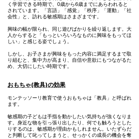
く学習できる時期で、0歳から6歳までにあらわれると
されています。「言語」「感覚」「秩序」「運動」「社
会性」と、訪れる敏感期はさまざまです。
興味の幅が限られ、同じ遊びばかりを繰り返します。大
人からすると「もっといろいろなものに興味をもってほ
しい」と感じる姿でしょう。
しかし、お子さまが興味をもった内容に満足するまで取
り組むと、集中力が高まり、自信や意欲にもつながるた
め、大切にしたい時期です。
おもちゃ(教具)の効果
モンテッソーリ教育で使うおもちゃは「教具」と呼ばれ
ます。
敏感期の子どもは手指を動かしたい気持ちが強くなりま
す。身近な物を引っ張り出したり、何でも触ろうとした
りするのは、敏感期が理由かもしれません。いたずらだ
と判断して叱ってしまうと、せっかくの成長の機会を奪