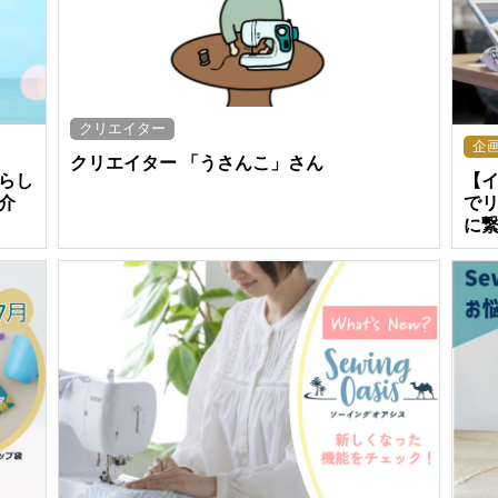
クリエイター
企
クリエイター 「うさんこ」さん
らし
【
介
で
に