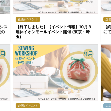
企画/イベント
企
【終了しました】【イベント情報】10月３
【
シス
連休イオンモールイベント開催 (東京・埼
にて
展の
玉)
よ
企画/イベント