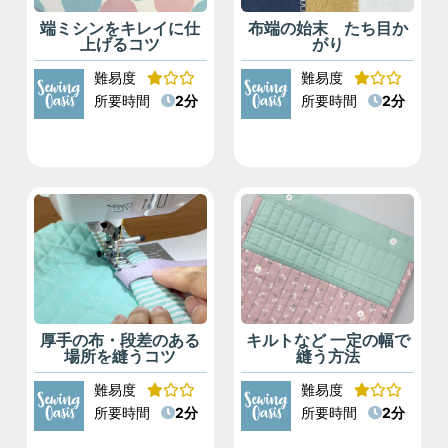
端ミシンをキレイに仕
布端の始末 たち目か
上げるコツ
がり
難易度
難易度
所要時間
2分
所要時間
2分
厚手の布・段差のある
キルトなど 一定の幅で
場所を縫うコツ
縫う方法
難易度
難易度
所要時間
2分
所要時間
2分