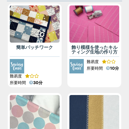
簡単パッチワーク
飾り模様を使ったキル
ティング生地の作り方
難易度
所要時間
10分
難易度
所要時間
30分