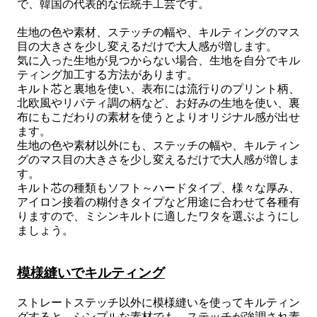
で、韓国の代表的な伝統手工芸です。
生地の色や素材、ステッチの幅や、キルティングのマス
目の大きさを少し変えるだけで大人感が増します。
気に入った生地が見つからない場合、生地を自分でキル
ティング加工する方法があります。
キルト芯と裏地を使い、表布には流行りのプリント柄、
北欧風やリバティ調の柄など、お好みの生地を使い、裏
布にもこだわりの素材を使うとよりオリジナル感が出せ
ます。
生地の色や素材以外にも、ステッチの幅や、キルティン
グのマス目の大きさを少し変えるだけで大人感が増しま
す。
キルト芯の種類もソフト～ハードタイプ、様々な厚み、
アイロン接着の糊付きタイプなど用途に合わせて各種有
りますので、ミシンキルトに適したワタを選ぶようにし
ましょう。
模様縫いでキルティング
ストレートステッチ以外に模様縫いを使ってキルティン
グすると、シンプルな素材でも、ステッチが強調され素