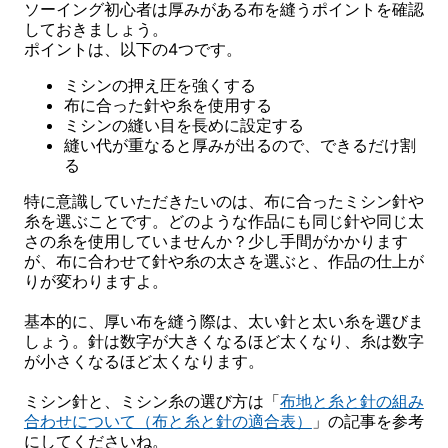
ソーイング初心者は厚みがある布を縫うポイントを確認
しておきましょう。
ポイントは、以下の4つです。
ミシンの押え圧を強くする
布に合った針や糸を使用する
ミシンの縫い目を長めに設定する
縫い代が重なると厚みが出るので、できるだけ割
る
特に意識していただきたいのは、布に合ったミシン針や
糸を選ぶことです。どのような作品にも同じ針や同じ太
さの糸を使用していませんか？少し手間がかかります
が、布に合わせて針や糸の太さを選ぶと、作品の仕上が
りが変わりますよ。
基本的に、厚い布を縫う際は、太い針と太い糸を選びま
しょう。針は数字が大きくなるほど太くなり、糸は数字
が小さくなるほど太くなります。
ミシン針と、ミシン糸の選び方は「
布地と糸と針の組み
合わせについて（布と糸と針の適合表）
」の記事を参考
にしてくださいね。