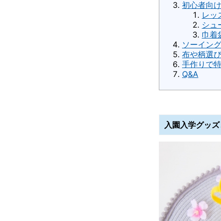
初心者向け
レッ
シュ
巾着
ソーイン
布や柄選
手作りで
Q&A
入園入学グッズ