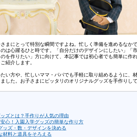
子さまにとって特別な瞬間ですよね。忙しく準備を進めるなか
るのは心躍るひと時です。「自分だけのデザインにしたい」「
ものを作りたい」方に向けて、本記事では初心者でも簡単に作
をご紹介します。
めたい方や、忙しいママ・パパでも手軽に取り組めるように、
しました。お子さまにピッタリのオリジナルグッズを手作りし
グッズとは？手作りが人気の理由
も安心！入園入学グッズの簡単な作り方
グッズ・数・デザインを決める
な材料と道具をそろえる