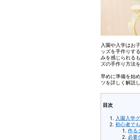
入園や入学はお
ッズを手作りす
みを感じられる
ズの手作り方法
早めに準備を始
ツを詳しく解説
目次
入園入学
初心者で
作る
必要