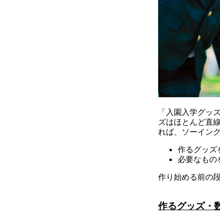
「入園入学グッ
ズはほとんど直
れば、ソーイン
作るグッズ
必要なもの
作り始める前の
作るグッズ・