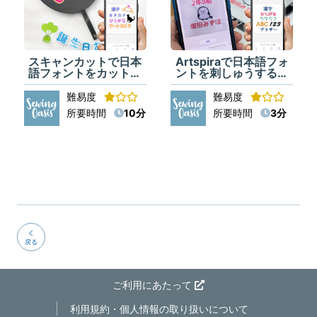
スキャンカットで日本
Artspiraで日本語フォ
語フォントをカットす
ントを刺しゅうする方
る方法（Artspira）
法（Artspira）
難易度
難易度
所要時間
10分
所要時間
3分
戻る
ご利用にあたって
利用規約・個人情報の取り扱いについて