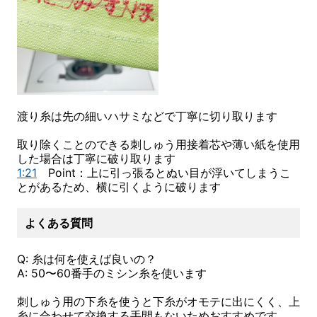
渡り糸は先の細いハサミなどで丁寧に切り取ります
取り除くことのできる刺しゅう用接着芯や薄い紙を使用
した場合は丁寧に破り取ります
1:21
Point：上に引っ張るとぬい目が浮いてしまうこ
とがあるため、横に引くように破ります
よくある質問
Q: 糸は何を使えば良いの？
A: 50〜60番手のミシン糸を使います
刺しゅう用の下糸を使うと下糸がオモテに出にくく、上
糸に合わせて交換する手間もないためおすすめです