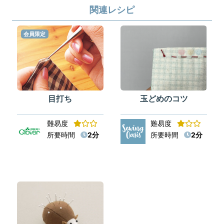
関連レシピ
会員限定
目打ち
玉どめのコツ
難易度
難易度
所要時間
2分
所要時間
2分