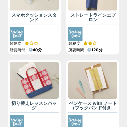
スマホクッションスタ
ストレートラインエプ
ンド
ロン
難易度
難易度
所要時間
40分
所要時間
120分
切り替えレッスンバッ
ペンケース with ノート
グ
（ブックバンド付きペ
ンケース）