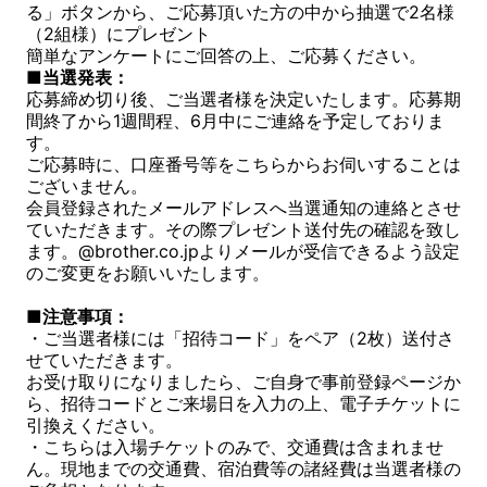
る」ボタンから、ご応募頂いた方の中から抽選で2名様
（2組様）にプレゼント
簡単なアンケートにご回答の上、ご応募ください。
■当選発表：
応募締め切り後、ご当選者様を決定いたします。応募期
間終了から1週間程、6月中にご連絡を予定しておりま
す。
ご応募時に、口座番号等をこちらからお伺いすることは
ございません。
会員登録されたメールアドレスへ当選通知の連絡とさせ
ていただきます。その際プレゼント送付先の確認を致し
ます。@brother.co.jpよりメールが受信できるよう設定
のご変更をお願いいたします。
■注意事項：
・ご当選者様には「招待コード」をペア（2枚）送付さ
せていただきます。
お受け取りになりましたら、ご自身で事前登録ページか
ら、招待コードとご来場日を入力の上、電子チケットに
引換えください。
・こちらは入場チケットのみで、交通費は含まれませ
ん。現地までの交通費、宿泊費等の諸経費は当選者様の