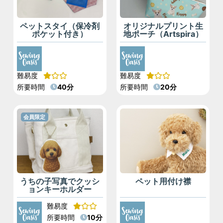
ペットスタイ（保冷剤
オリジナルプリント生
ポケット付き）
地ポーチ（Artspira）
難易度
難易度
所要時間
40分
所要時間
20分
会員限定
ペット用付け襟
うちの子写真でクッシ
ョンキーホルダー
難易度
所要時間
10分