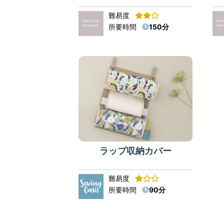
難易度
所要時間
150分
ラップ収納カバー
難易度
所要時間
90分