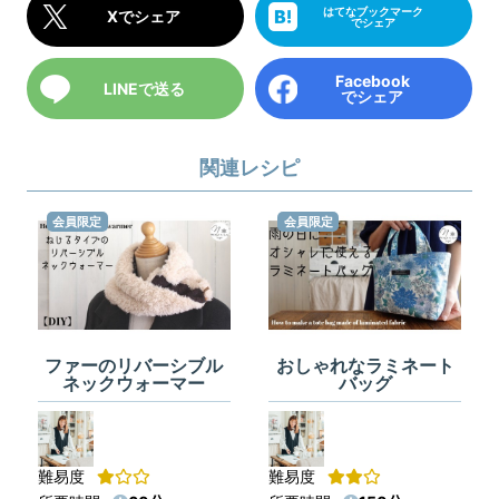
はてなブックマーク
Xでシェア
でシェア
Facebook
LINEで送る
でシェア
関連レシピ
会員限定
会員限定
ファーのリバーシブル
おしゃれなラミネート
ネックウォーマー
バッグ
難易度
難易度