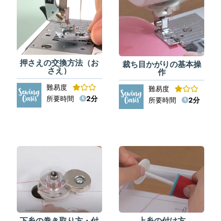
押さえの交換方法（お
裁ち目かがりの基本操
さえ）
作
難易度
難易度
所要時間
2分
所要時間
2分
下糸の巻き取り方・付
上糸の付け方