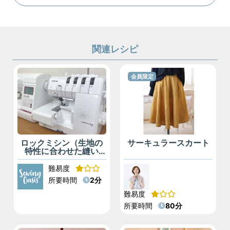
関連レシピ
会員限定
ロックミシン（生地の
サーキュラースカート
特性に合わせた縫い
方）
難易度
所要時間
2分
難易度
所要時間
80分