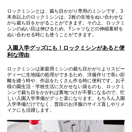
ロックミシンとは、裁ち目かがり専用のミシンです。3
本糸以上のロックミシンは、2枚の生地をぬい合わせな
がら裁ち目をかがることができます。その上、ロックミ
シンのぬい目は伸びるため、Tシャツなどの伸縮素材を
ぬい合わせる時にも使うことができます。
入園入学グッズにも！ロックミシンがあると便
利な理由
ロックミシンは家庭用ミシンの裁ち目かがりよりスピー
ディーに生地端の処理ができるため、洋服作りで長い距
離を縫う時や、作品をたくさん作る時に便利です。お子
様の園生活・学校生活に欠かせない袋ものも、ロックミ
シンで裁ち目をかがれば裏地つけが不要になるので、忙
しい入園入学準備がグッと楽になります。もちろん入園
入学準備だけでなく、普段のお洋服のサイズ直しやリメ
イクにも活躍します。