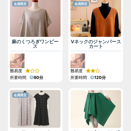
会員限定
会員限定
麻のくつろぎワンピー
Vネックのジャンパース
ス
カート
難易度
難易度
所要時間
90分
所要時間
120分
会員限定