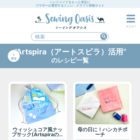
ハンドメイドをもっと身近に
ブラザーが運営するミシン・クラフト情報サイト
メニュー
”Artspira（アートスピラ）活用”
戻る
のレシピ一覧
ウィッシュコア風ナッ
母の日に！ハンカチポ
プサック(Artspiraのプ
ーチ
ロジェクトとは)