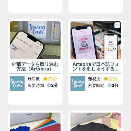
外部データを取り込む
Artspiraで日本語フォ
方法（Artspira）
ントを刺しゅうする方
法（Artspira）
難易度
難易度
所要時間
2分
所要時間
3分