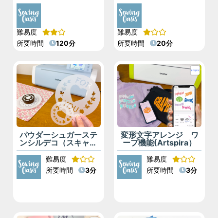
難易度
難易度
所要時間
120分
所要時間
20分
パウダーシュガーステ
変形文字アレンジ ワ
ンシルデコ（スキャン
ープ機能(Artspira）
カット・Artspira）
難易度
難易度
所要時間
3分
所要時間
3分