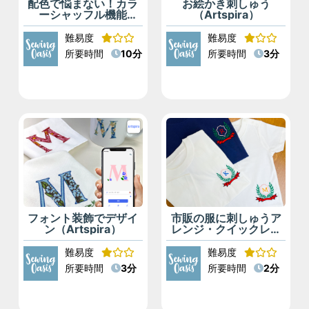
配色で悩まない！カラ
お絵かき刺しゅう
ーシャッフル機能
（Artspira）
(Artspira)
難易度
難易度
所要時間
10分
所要時間
3分
フォント装飾でデザイ
市販の服に刺しゅうア
ン（Artspira）
レンジ・クイックレイ
アウト機能
（Artspira）
難易度
難易度
所要時間
3分
所要時間
2分