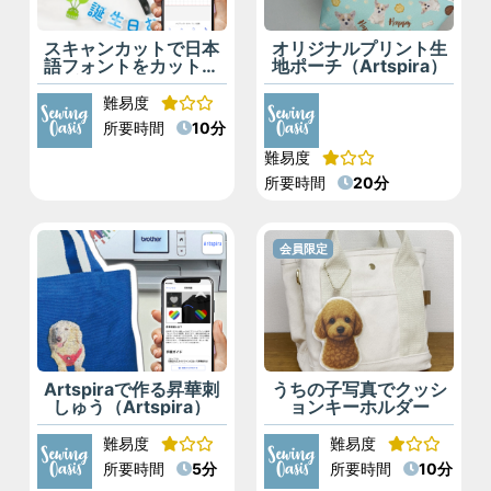
スキャンカットで日本
オリジナルプリント生
語フォントをカットす
地ポーチ（Artspira）
る方法（Artspira）
難易度
所要時間
10分
難易度
所要時間
20分
会員限定
Artspiraで作る昇華刺
うちの子写真でクッシ
しゅう（Artspira）
ョンキーホルダー
難易度
難易度
所要時間
5分
所要時間
10分