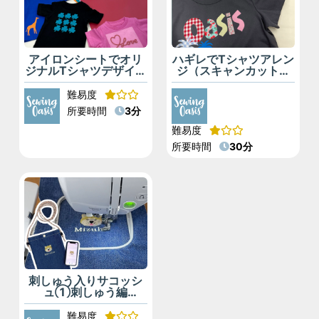
アイロンシートでオリ
ハギレでTシャツアレン
ジナルTシャツデザイン
ジ（スキャンカットで
✂（Artspira）
布を切るコツ）
難易度
所要時間
3分
難易度
所要時間
30分
刺しゅう入りサコッシ
ュ①刺しゅう編
（Artspiraでデータ作
成）
難易度