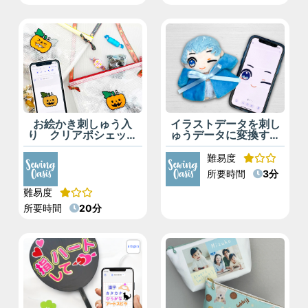
お絵かき刺しゅう入
イラストデータを刺し
り クリアポシェット
ゅうデータに変換する
（Artspira）
コツ（Artspira）
難易度
所要時間
3分
難易度
所要時間
20分