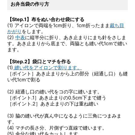
お弁当袋の作り方
【Step.1】布をぬい合わせ袋にする
(1) アイロンで両端を1cm折り、1cm折ったまま
裁ち目
かがり
をします。
(2)
中表
に縦半分に折り、あき止まりにまち針をさしま
す。あき止まりから底まで、両脇とも縫い代1cmで縫い
ます。
【Step.2】袋口とマチを作る
(1)
縫い代をアイロンで割ります。
［ポイント］あき止まりから上の部分（紐通し口）も縫
い代1cmで割る
(2) 紐通し口の縫い代をコの字に縫います。
［ポイント.1］あき止まりの0.5cm下まで縫う
［ポイント.2］あき止まりの下は重ね縫い
(3) 脇の縫い代が真ん中になるように三角につまみま
す。
(4) マチの長さ分、片側ずつ直線で縫います。
(5) 余分な縫い代をカットします。