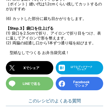
［ポイント］縫い代は1.2cmくらい残してカットするの
がおすすめ
(6) カットした部分に裁ち目かがりをします。
【Step.3】袋口を仕上げる
(1) 袋口を2.5cmで折り、アイロンで折り目をつけ、表
に返してアイロンで形を整えます。
(2) 両脇の紐通し口から1本ずつ通り端を結びます。
型紙なしでつくる お弁当袋完成！
はてなブックマーク
Xでシェア
でシェア
Facebook
LINEで送る
でシェア
このレシピのよくある質問