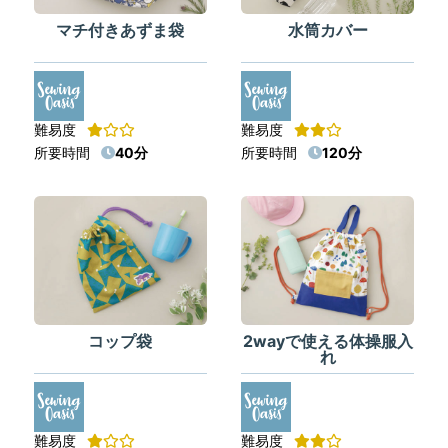
マチ付きあずま袋
水筒カバー
難易度
難易度
所要時間
40分
所要時間
120分
コップ袋
2wayで使える体操服入
れ
難易度
難易度