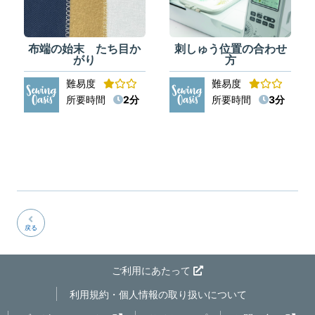
布端の始末 たち目か
刺しゅう位置の合わせ
がり
方
難易度
難易度
所要時間
2分
所要時間
3分
戻る
ご利用にあたって
利用規約・個人情報の取り扱いについて
ページの先