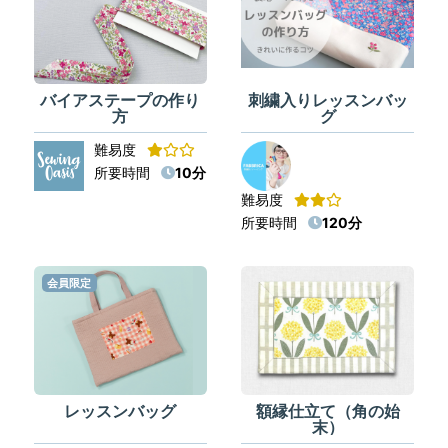
バイアステープの作り
刺繍入りレッスンバッ
方
グ
難易度
所要時間
10分
難易度
所要時間
120分
会員限定
レッスンバッグ
額縁仕立て（角の始
末）