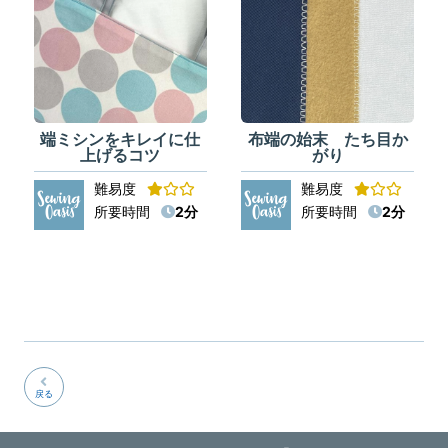
端ミシンをキレイに仕
布端の始末 たち目か
上げるコツ
がり
難易度
難易度
所要時間
2分
所要時間
2分
戻る