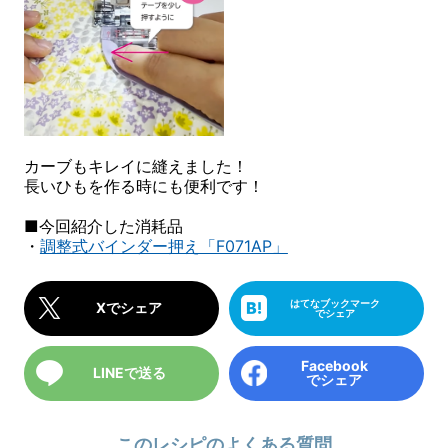
カーブもキレイに縫えました！
長いひもを作る時にも便利です！
■今回紹介した消耗品
・
調整式バインダー押え「F071AP」
はてなブックマーク
Xでシェア
でシェア
Facebook
LINEで送る
でシェア
このレシピのよくある質問