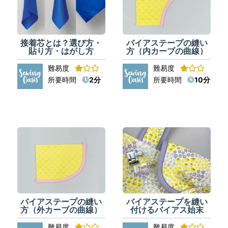
接着芯とは？選び方・
バイアステープの縫い
貼り方・はがし方
方（内カーブの曲線）
難易度
難易度
所要時間
2分
所要時間
10分
バイアステープの縫い
バイアステープを縫い
方（外カーブの曲線）
付けるバイアス始末
難易度
難易度