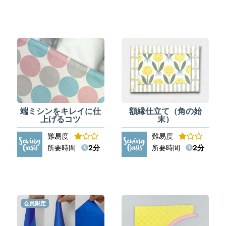
端ミシンをキレイに仕
額縁仕立て（角の始
上げるコツ
末）
難易度
難易度
所要時間
2分
所要時間
2分
会員限定