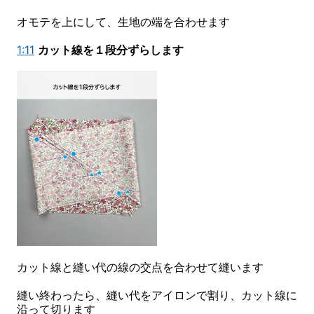
オモテを上にして、生地の端を合わせます
1:11
カット線を１段分ずらします
カット線と縫い代の線の交点を合わせて縫います
縫い終わったら、縫い代をアイロンで割り、カット線に
沿って切ります