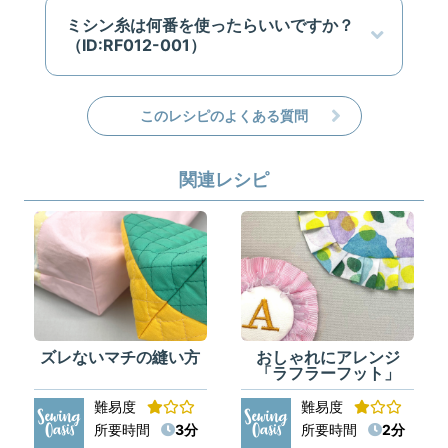
ミシン糸は何番を使ったらいいですか？
（ID:RF012-001）
このレシピのよくある質問
関連レシピ
ズレないマチの縫い方
おしゃれにアレンジ
「ラフラーフット」
難易度
難易度
所要時間
3分
所要時間
2分