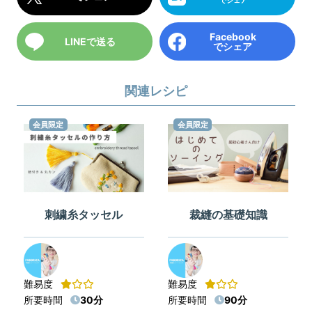
Facebook
LINEで送る
でシェア
関連レシピ
会員限定
会員限定
刺繍糸タッセル
裁縫の基礎知識
難易度
難易度
所要時間
30分
所要時間
90分