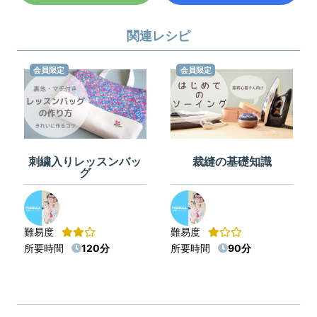
関連レシピ
会員限定
会員限定
刺繍入りレッスンバッ
裁縫の基礎知識
グ
難易度
難易度
所要時間
120分
所要時間
90分