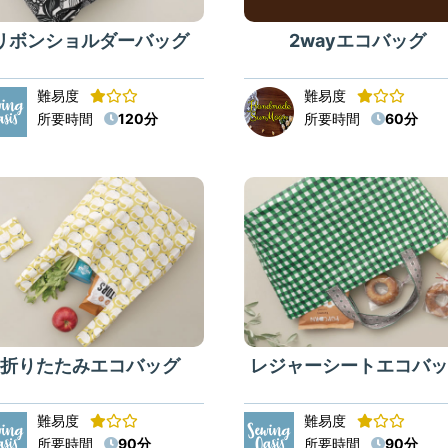
リボンショルダーバッグ
2wayエコバッグ
難易度
難易度
所要時間
120分
所要時間
60分
折りたたみエコバッグ
レジャーシートエコバッ
難易度
難易度
所要時間
90分
所要時間
90分