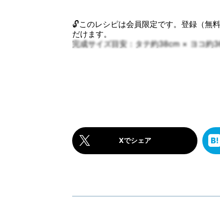
🔓このレシピは会員限定です。登録（無
だけます。
完成サイズ目安：タテ約38cm × ヨコ約36cm（H
Xでシェア