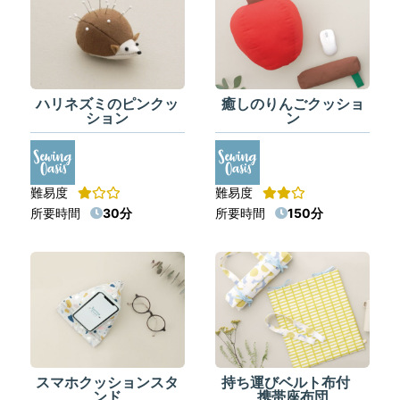
ハリネズミのピンクッ
癒しのりんごクッショ
ション
ン
難易度
難易度
所要時間
30分
所要時間
150分
スマホクッションスタ
持ち運びベルト布付
ンド
携帯座布団